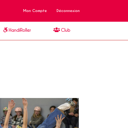
Mon Compte
Déconnexion
HandiRoller
Club