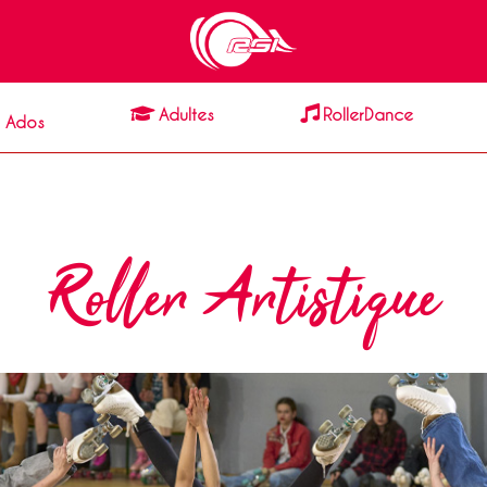
Adultes
RollerDance
& Ados
Roller
Artistique